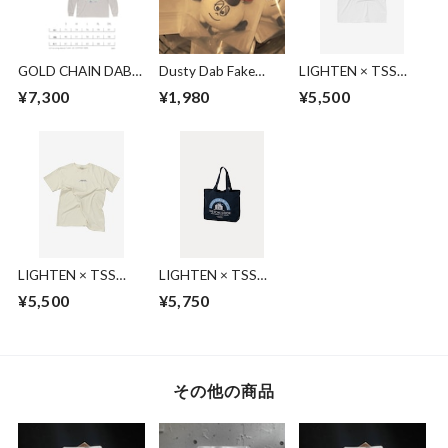
GOLD CHAIN DAB
Dusty Dab Fake
LIGHTEN × TSS
L/S T-shirt
Chalk Ball
TOKYO (white)
¥7,300
¥1,980
¥5,500
LIGHTEN × TSS
LIGHTEN × TSS
TOKYO (ivory)
TOKYO (tote bag)
¥5,500
¥5,750
その他の商品