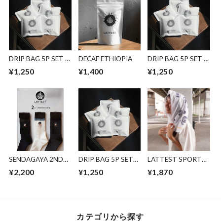
DRIP BAG 5P SET (
DECAF ETHIOPIA
DRIP BAG 5P SET (
RWANDA Fugi )
EL SALVADOR
¥1,250
¥1,400
¥1,250
ALEJANDRO
VALIENTE )
SENDAGAYA 2ND
DRIP BAG 5P SET
LATTEST SPORTS
ANNIVERSARY
(BLEND)
5th Anniversary 手
¥2,200
¥1,250
¥1,870
SOCKS
拭い
カテゴリから探す