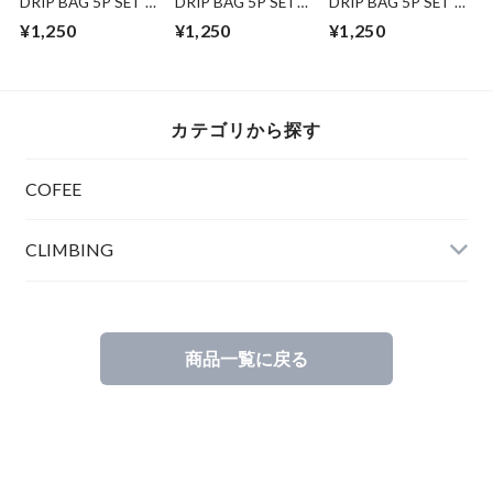
DRIP BAG 5P SET (
DRIP BAG 5P SET
DRIP BAG 5P SET (
ETHIOPIA YABITU
(BLEND)
RWANDA Fugi )
¥1,250
¥1,250
¥1,250
KOBA)
カテゴリから探す
COFEE
CLIMBING
商品一覧に戻る