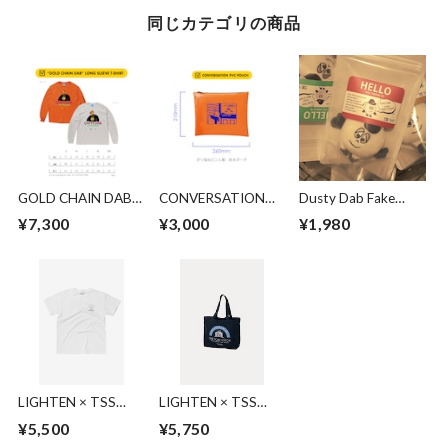
同じカテゴリの商品
GOLD CHAIN DAB
CONVERSATION
Dusty Dab Fake
L/S T-shirt
PVC POUCH
Chalk Ball
¥7,300
¥3,000
¥1,980
LIGHTEN × TSS
LIGHTEN × TSS
TOKYO (white)
TOKYO (tote bag)
¥5,500
¥5,750