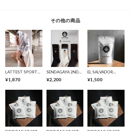
その他の商品
LATTEST SPORTS
SENDAGAYA 2ND
EL SALVADOR
5th Anniversary 手
ANNIVERSARY
ALEJANDRO
¥1,870
¥2,200
¥1,500
拭い
SOCKS
VALIENTE